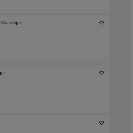
 Czackiego
ego