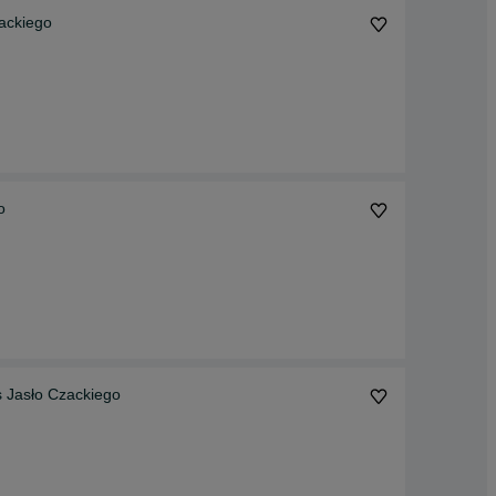
ackiego
o
 Jasło Czackiego