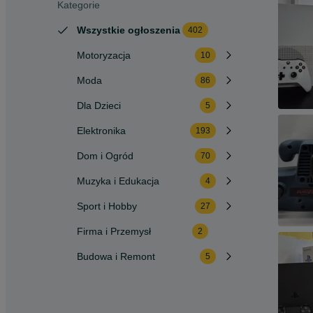
Kategorie
Wszystkie ogłoszenia
402
Motoryzacja
10
Moda
86
Dla Dzieci
5
Elektronika
193
Dom i Ogród
70
Muzyka i Edukacja
4
Sport i Hobby
27
Firma i Przemysł
2
Budowa i Remont
5