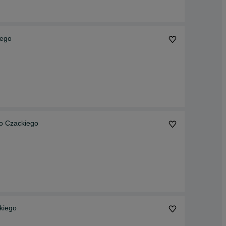
iego
o Czackiego
kiego