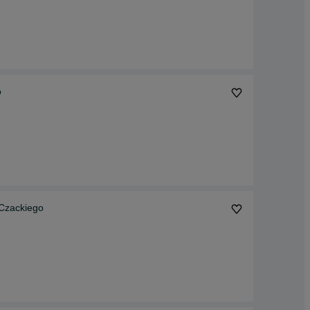
o
 Czackiego