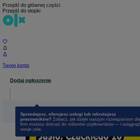
Przejdź do głównej części
Przejdź do stopki
Czat
Twoje konto
Dodaj ogłoszenie
Dla biznesu
opens in a new tab
Sprzedajesz, oferujesz usługi lub rekrutujesz
pracowników?
Zobacz, jak dzięki naszym rozwiązaniom dl
firm możesz dotrzeć do milionów użytkowników — i osiągną
swoje cele.