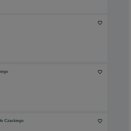
kiego
ło Czackiego