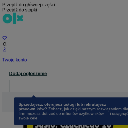
Przejdź do głównej części
Przejdź do stopki
Czat
Twoje konto
Dodaj ogłoszenie
Dla biznesu
opens in a new tab
Sprzedajesz, oferujesz usługi lub rekrutujesz
pracowników?
Zobacz, jak dzięki naszym rozwiązaniom dl
firm możesz dotrzeć do milionów użytkowników — i osiągną
swoje cele.