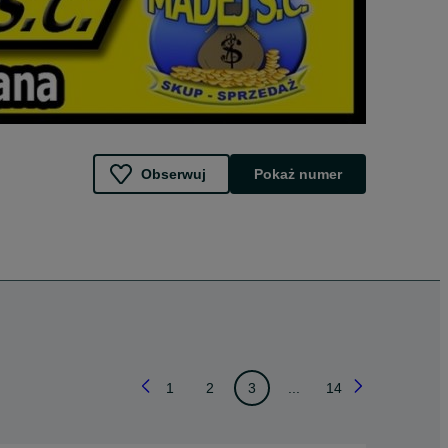
Obserwuj
Pokaż numer
1
2
3
...
14