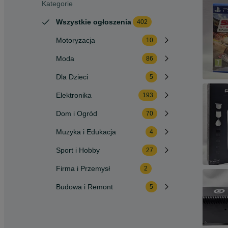
Kategorie
Wszystkie ogłoszenia
402
Motoryzacja
10
Moda
86
Dla Dzieci
5
Elektronika
193
Dom i Ogród
70
Muzyka i Edukacja
4
Sport i Hobby
27
Firma i Przemysł
2
Budowa i Remont
5